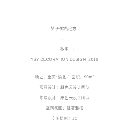
梦
·
开始的地方
—
私宅
「
」
YSY DECORATION DESIGN 2019
地址：重庆
渝北 / 面积：90m²
·
项目设计：
原色云设计团队
陈设设计：原色云设计团队
空
间
氛围：轻奢混搭
空间摄影：JC