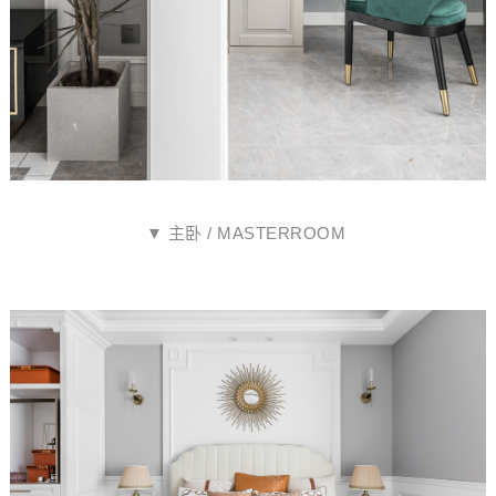
▼ 主卧 / MASTERROOM