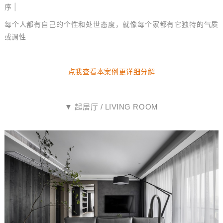
序 |
每个人都有自己的个性和处世态度，就像每个家都有它独特的气质
或调性
点我查看本案例更详细分解
▼ 起居厅 / LIVING ROOM