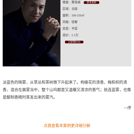
楼盘：赛洛城
更多案例
区域：北碚
面积：100-150㎡
风格：轻奢
房型：平层
造价：2.1万
立即预约TA
淡蓝色的晓雾，从草丛和茶树墩下升起来了。枸椽花的清香、梅和枳的清
香，混合在晨雾当中，整个山坞都是又温暖又清凉的香气；就连蓝雾，也像
是酿制香精时蒸发出来的雾汽。
---序
点我查看本案例更详细分解