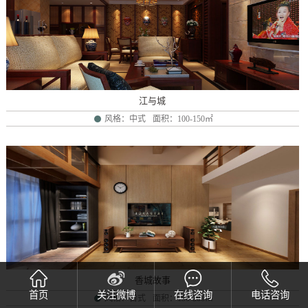
江与城
风格：中式
面积：100-150㎡
香城故事
首页
关注微博
在线咨询
电话咨询
风格：日式
面积：150-200㎡